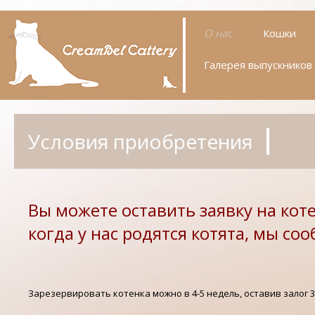
О нас
Кошки
Условия
Галерея выпускников
Камелия
приобретения
Азалия
Uriana
Условия приобретения
Вы можете оставить заявку на котен
когда у нас родятся котята, мы со
Зарезервировать котенка можно в 4-5 недель, оставив залог 3