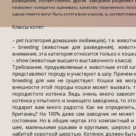
разведения, соответственно, другая. Заводчики разделяют 
позволяет конкретно оценивать качество полученного погол
одном помёте могут быть котята всех классов, а, соответстве
Классы котят:
– pet (категория домашних любимцев), т.е. животн
– breeding (животные для разведения), живот
внимание, эта категория относится только к кошк
– show (животные высшего выставочного класса).
Требования, предъявляемые к животным этой кат
представляют породу и участвуют в шоу. Причём к
breeding для них не существует. Кошки же могу
внешности этой породы кошки может вызвать тр
породистого котёнка. Ведь очень много зависит
котёнка у опытного и знающего заводчика, то э
подарит вам много радости. Как же определить
британец? На 100% даже сам заводчик не может 
состоянии. Но в общих чертах это: компактный и
шее, маленькими ушками и круглыми, широко ра
набитой короткой шерстью. Котёнок должен быт