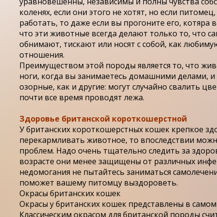
уравновешенны, независимы и полны чувства собст
коленях, если они этого не хотят, но если питомец
работать, то даже если вы прогоните его, котяра 
что эти животные всегда делают только то, что с
обнимают, тискают или носят с собой, как любиму
отношения.
Преимуществом этой породы является то, что жив
ноги, когда вы занимаетесь домашними делами, и н
озорные, как и другие: могут случайно свалить 
почти все время проводят лежа.
Здоровье британской короткошерстной
У британских короткошерстных кошек крепкое здор
перекармливать животное, то впоследствии можно
проблем. Надо очень тщательно следить за здор
возрасте они менее защищены от различных инфе
недомогания не пытайтесь заниматься самолечени
поможет вашему питомцу выздороветь.
Окрасы британских кошек
Окрасы у британских кошек представлены в самом
Классическим окрасом для британской породы счит