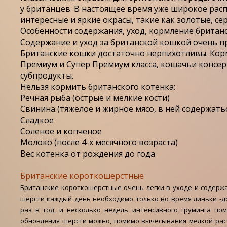
у британцев. В настоящее время уже широкое рас
интересные и яркие окрасы, такие как золотые, се
Особенности содержания, уход, кормление британ
Содержание и уход за британской кошкой очень пр
Британские кошки достаточно нерпихотливы. Кор
Премиум и Супер Премиум класса, кошачьи консер
субпродукты.
Нельзя кормить британского котенка:
Речная рыба (острые и мелкие кости)
Свинина (тяжелое и жирное мясо, в ней содержать
Сладкое
Соленое и копченое
Молоко (после 4-х месячного возраста)
Вес котенка от рождения до года
Британские короткошерстные
Британские короткошерстные очень легки в уходе и содерж
шерсти каждый день необходимо только во время линьки -д
раз в год, и несколько недель интенсивного груминга по
обновления шерсти можно, помимо вычёсывания мелкой рас