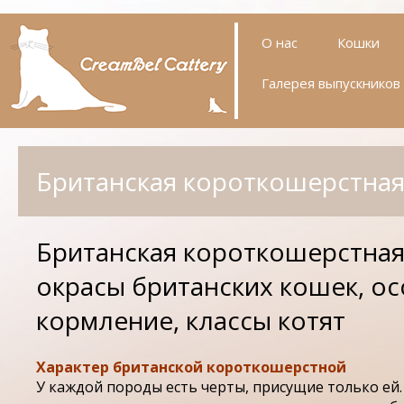
О нас
Кошки
Условия
Галерея выпускников
Камелия
приобретения
Азалия
Uriana
Британская короткошерстна
Британская короткошерстная 
окрасы британских кошек, о
кормление, классы котят
Характер британской короткошерстной
У каждой породы есть черты, присущие только ей.