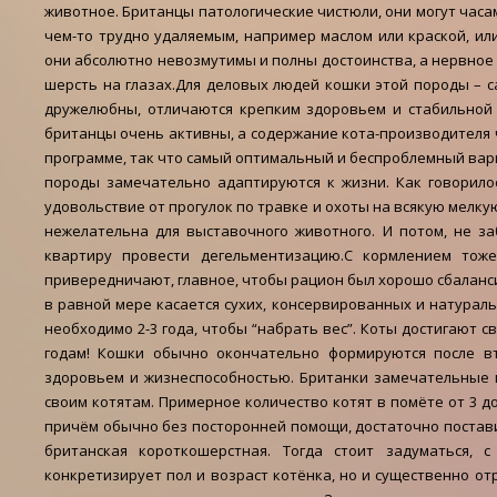
животное. Британцы патологические чистюли, они могут часа
чем-то трудно удаляемым, например маслом или краской, ил
они абсолютно невозмутимы и полны достоинства, а нервное
шерсть на глазах.Для деловых людей кошки этой породы – с
дружелюбны, отличаются крепким здоровьем и стабильной 
британцы очень активны, а содержание кота-производителя
программе, так что самый оптимальный и беспроблемный вар
породы замечательно адаптируются к жизни. Как говорило
удовольствие от прогулок по травке и охоты на всякую мелку
нежелательна для выставочного животного. И потом, не з
квартиру провести дегельментизацию.С кормлением тож
привередничают, главное, чтобы рацион был хорошо сбаланс
в равной мере касается сухих, консервированных и натураль
необходимо 2-3 года, чтобы “набрать вес”. Коты достигают 
годам! Кошки обычно окончательно формируются после вт
здоровьем и жизнеспособностью. Британки замечательные м
своим котятам. Примерное количество котят в помёте от 3 до
причём обычно без посторонней помощи, достаточно поставит
британская короткошерстная. Тогда стоит задуматься,
конкретизирует пол и возраст котёнка, но и существенно отра